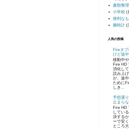
書類整理
小学校
(
便利なも
腕時計
(
人気の投稿
Fireタ
けど途中
移動中や
Fire H
消化して
読み上げ
が、途中
ためにF
しき...
予想通りF
止まらな
Fire 
している
決するか
ーで安く
ところ大正