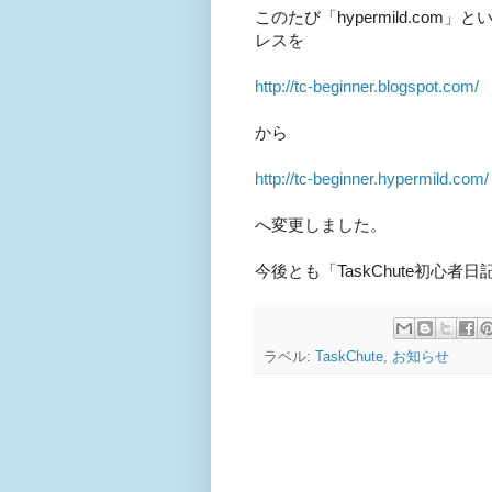
このたび「hypermild.co
レスを
http://tc-beginner.blogspot.com/
から
http://tc-beginner.hypermild.com/
へ変更しました。
今後とも「TaskChute初心
ラベル:
TaskChute
,
お知らせ