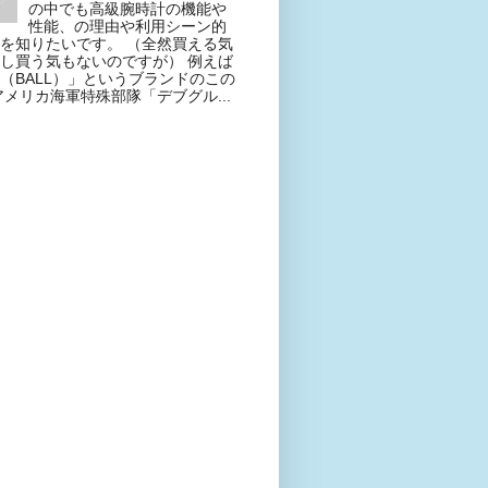
の中でも高級腕時計の機能や
性能、の理由や利用シーン的
を知りたいです。 （全然買える気
し買う気もないのですが） 例えば
（BALL）」というブランドのこの
アメリカ海軍特殊部隊「デブグル...