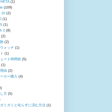
THETA
(1)
te
(109)
 10
(2)
0
(1)
 5
(1)
h 2
(8)
(2)
除
(2)
ウォッチ
(1)
ト
(1)
ュート時間術
(5)
(1)
理由
(2)
ーカー購入
(4)
8)
し方
(5)
)
ガミガミと叱らずに済む方法
(1)