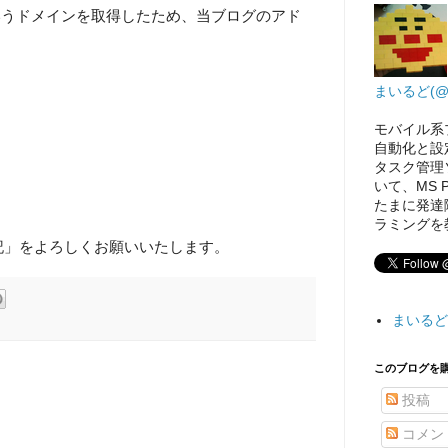
m」というドメインを取得したため、当ブログのアド
まいるど(@hy
モバイル系プ
自動化と設
タスク管理ソ
いて、MS P
たまに発達障
ラミングを
者日記」をよろしくお願いいたします。
まいるど
このブログを購
投稿
コメン