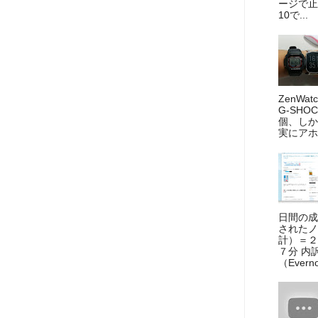
ージで止
10で...
ZenWa
G-SHO
個、しか
実にアホ
日間の成果
されたノ
計）＝
７分 内
（Evernot