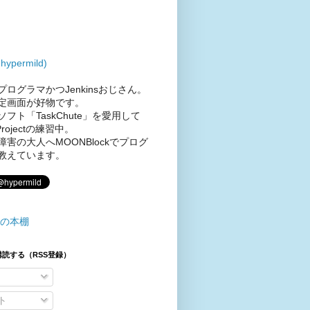
permild)
ログラマかつJenkinsおじさん。
定画面が好物です。
フト「TaskChute」を愛用して
rojectの練習中。
害の大人へMOONBlockでプログ
教えています。
の本棚
読する（RSS登録）
ト