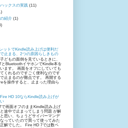
ハックスの実践
(11)
1)
の紹介
(1)
3)
ブレットでKindle読み上げは便利だ
で止まる、2つの原因らしきもの
子どもの面倒を見ているときに、
D 7とBluetoothイヤホンでKindle本を
います。 画面をオフにしていても
てくれるのですごく便利なのです
で止まるのが難点です。 再開する
ireを操作すると、止まった理由ら
ire HD 10ならKindle読み上げが
い
HD 7で画面オフのままKindle読み上げ
と途中で止まってしまう問題 が解
と思い、ちょうどサイバーマンデ
なっていたので買って使ってみた
解でした。 Fire HD 7では数ペ