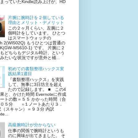
まっていたKindle読み上げが、HD
片腕に腕時計を２個している
理由とメリット・デメリット
この２ヶ月くらい、左腕に２
個時計をしています。 ひとつ
はスマートウォッチの
tch 2(WI502Q) もうひとつは普通の
CK(GW-M5610-1) です。 片腕に２
もどちらもデジタル時計、という
みたいな状況ですが意外と補...
初めての書類整理ハックス実
践結果1週目
『書類整理ハックス』を実践
して、無事に3日坊主を超え
たので記録します。 ■ この4
と、かけた時間 Evernoteに作成
ートの数＝５５ かかった時間（合
２０５分 ※１ノートあたり３．
訳（スキャン）＝９３分 内訳
e...
高級腕時計が分からない
仕事の関係で腕時計というも
のに興味が出てきました。 そ