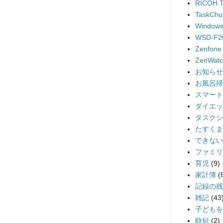
RICOH 
TaskChu
Windows
WSD-F2
Zenfone
ZenWatc
お知らせ
お風呂掃
スマート
ダイエッ
タスクシ
たすくま
できない
ファミリ
育児
(9)
家計簿
(
記録の残
雑記
(43
子どもを
時短
(2)