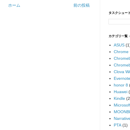
ホーム
前の投稿
タスクシュー
カテゴリ一覧
ASUS
(1
Chrome
Chromeb
Chrome
Clova W
Evernot
honor 8
Huawei
Kindle
(2
Microsof
MOONBl
Narrative
PTA
(1)