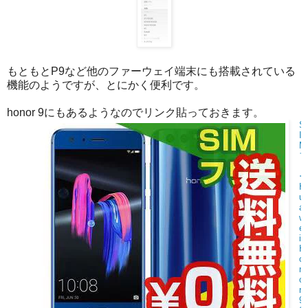
もともとP9など他のファーウェイ端末にも搭載されている
機能のようですが、とにかく便利です。
honor 9にもあるようなのでリンク貼っておきます。
S
I
M
フ
リ
ー
H
u
a
w
e
i
H
o
n
o
r
9