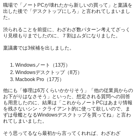
職場で「ノートPCが壊れたから新しいの買って」と稟議を
出した後で「デスクトップにしろ」と言われてしまいまし
た。
渋られることを前提に、わざわざ数パターン考えてざっく
り見積もりまでしたのに、７割はムダになりました。
稟議書では3候補を出しました。
Windowsノート（13万）
Windowsデスクトップ（8万）
Macbook Pro（17万）
他にも「修理は6万くらいかかりそう」「他の従業員からの
お下がりはなさそう」といった、想定される質問への回答
も用意したのに、結果は「これからノートPCはあまり情報
を残さないシン・クライアント的に使って欲しいので、ま
ずは母艦となるWindowsデスクトップを買ってね」と言わ
れてしまいました。
そう思ってるなら最初から言ってくれれば、わざわざ