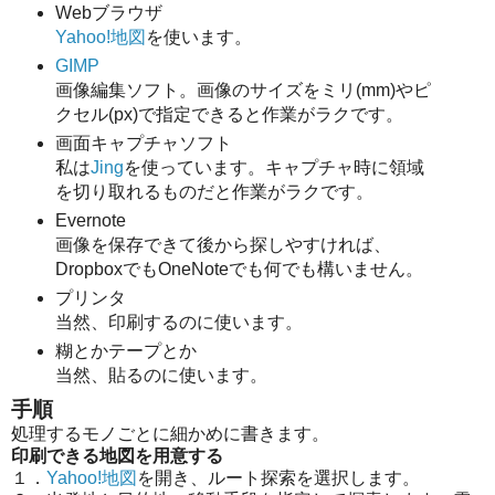
Webブラウザ
Yahoo!地図
を使います。
GIMP
画像編集ソフト。画像のサイズをミリ(mm)やピ
クセル(px)で指定できると作業がラクです。
画面キャプチャソフト
私は
Jing
を使っています。キャプチャ時に領域
を切り取れるものだと作業がラクです。
Evernote
画像を保存できて後から探しやすければ、
DropboxでもOneNoteでも何でも構いません。
プリンタ
当然、印刷するのに使います。
糊とかテープとか
当然、貼るのに使います。
手順
処理するモノごとに細かめに書きます。
印刷できる地図を用意する
１．
Yahoo!地図
を開き、ルート探索を選択します。