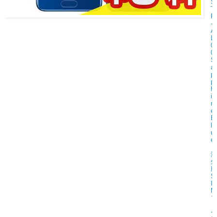
S
T
F
-
A
L
0
0
S
a
p
p
h
i
r
e
B
l
u
e
【
海
外
版
S
I
M
フ
リ
ー